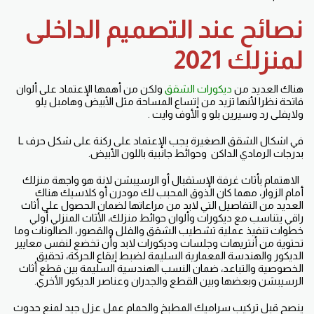
نصائح عند التصميم الداخلى
لمنزلك 2021
هناك العديد من
ديكورات الشقق
ولكن من أهمها الإعتماد على ألوان
فاتحة نظرا لأنها تزيد من إتساع المساحة مثل الأبيض وهامبل يلو
ولايفلى رد وسيرين بلو و الأوف وايت .
في اشكال الشقق الصغيرة يجب الإعتماد على ركنة على شكل حرف L
بدرجات الرمادي الداكن وحوائط جانبية باللون الأبيض.
الاهتمام بأثاث غرفة الإستقبال أو الرسيبشن لانة هو واجهة منزلك
أمام الزوار، مهما كان الذوق المحبب لك مودرن أو كلاسيك هناك
العديد من التفاصيل التي لابد من مراعاتها لضمان الحصول علي أثاث
راقي يتناسب مع ديكورات وألوان حوائط منزلك، الأثاث المنزلي أولي
خطوات تنفيذ عملية تشطيب الشقق والفلل والقصور، الصالونات وما
تحتوية من أنتريهات وجلسات وديكورات لابد وأن تخضع لنفس معايير
الديكور والهندسة المعمارية السليمة لضبط إيقاع الحركة، تحقيق
الخصوصية والتباعد، ضمان النسب الهندسية السليمة بين قطع أثاث
الرسيبشن وبعضها وبين القطع والجدران وعناصر الديكور الأخري.
ينصح قبل تركيب سراميك المطبخ والحمام عمل عزل جيد لمنع حدوث